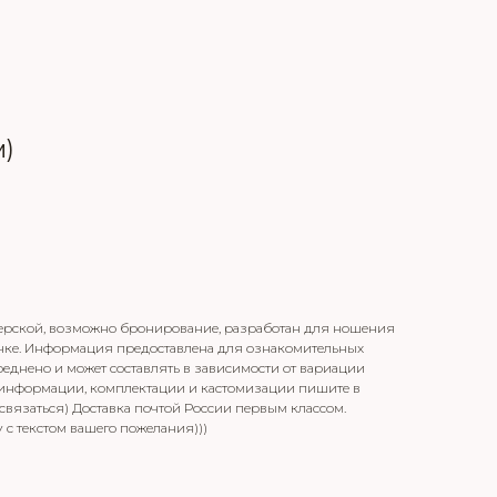
м)
терской, возможно бронирование, разработан для ношения
почке. Информация предоставлена для ознакомительных
реднено и может составлять в зависимости от вариации
 информации, комплектации и кастомизации пишите в
связаться) Доставка почтой России первым классом.
 с текстом вашего пожелания)))