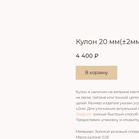
Кулон 20 мм(±2м
4 400
₽
В корзину
Кулон в наличии на витрине мас
на леске, гайтане или тонкой це
целей. Размер изделия указан ус
±2мм. Для уточнения актуальной
Telegram
(самый быстрый способ 
Предоставим упаковку и открытку
Материал: Золотой розовый сплав
Масса кулона: 0.25